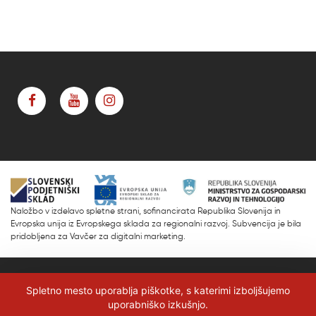
Naložbo v izdelavo spletne strani, sofinancirata Republika Slovenija in
Evropska unija iz Evropskega sklada za regionalni razvoj. Subvencija je bila
pridobljena za Vavčer za digitalni marketing.
© 2026
Marmor Sežana
Spletno mesto uporablja piškotke, s katerimi izboljšujemo
uporabniško izkušnjo.
Pravno obvestilo in zasebnost