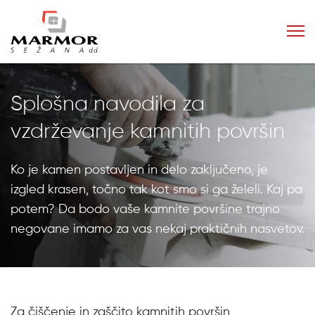
Splošna navodila za
vzdrževanje kamnitih površin
Ko je kamen postavljen in delo zaključeno, je
izgled krasen, točno tak kot smo si ga želeli. Kaj pa
potem? Da bodo vaše kamnite površine trajno
negovane imamo za vas nekaj praktičnih nasvetov.
Za čiščenje in zaščito kamnitih površin