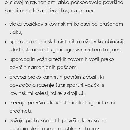
bi s svojim ravnanjem lahko poškodovale površino
kamnitega tlaka in izdelkov, na primer:
vleka vozičkov s kovinskimi kolesci po brušenem
tlaku,
uporaba mehanskih čistilnih mrežic v kombinaciji
s kislinskimi ali drugimi agresivnimi kemikalijami,
uporaba in vožnja težkih tovornih vozil preko
površin namenjenih pešcem,
prevozi preko kamnitih površin z vozili, ki
povzročajo razenje (transportni vozički s
kovinskimi kolesi, rolke, skiroji …),
razenje površin s kovinskimi ali drugimi trdimi
predmeti,
vožnja preko kamnitih površin, ki za sabo
puščajo sledi gume, plastike, silikonov,