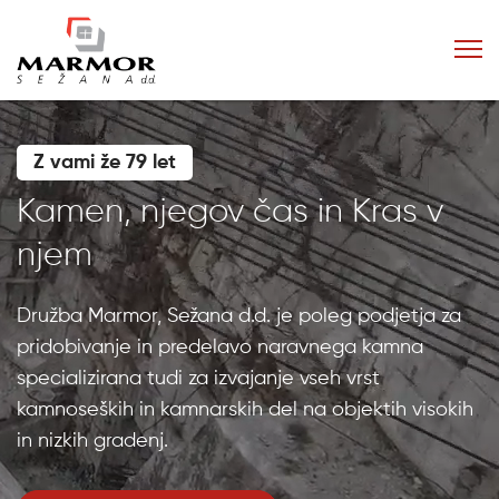
Z vami že 79 let
Kamen, njegov čas in Kras v
njem
Družba Marmor, Sežana d.d. je poleg podjetja za
pridobivanje in predelavo naravnega kamna
specializirana tudi za izvajanje vseh vrst
kamnoseških in kamnarskih del na objektih visokih
in nizkih gradenj.