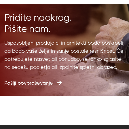
Pridite naokrog.
Pišite nam.
Usposobljeni prodajalci in arhitekti bodo poskrbeli,
da bodo vaše želje in sanje postale resničnost. Če
potrebujete nasvet ali ponudbo, se lahko zglasite
na sedežu podjetja ali izpolnite spletni obrazec.
Pošlji povpraševanje