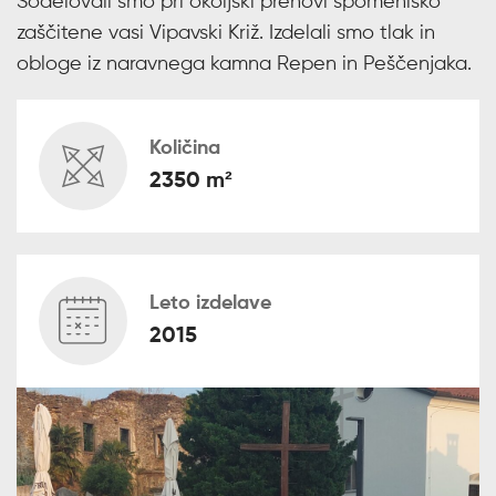
Sodelovali smo pri okoljski prenovi spomeniško
zaščitene vasi Vipavski Križ. Izdelali smo tlak in
obloge iz naravnega kamna Repen in Peščenjaka.
Količina
2350 m²
Leto izdelave
2015