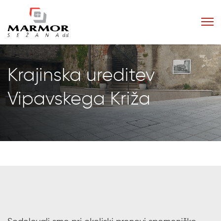
Krajinska ureditev
Vipavskega Križa